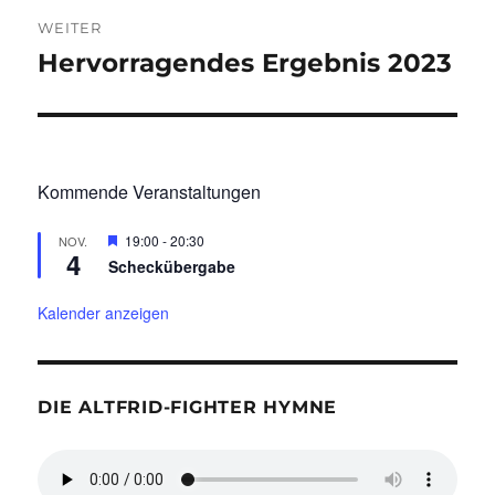
WEITER
Hervorragendes Ergebnis 2023
Nächster
Beitrag:
Kommende Veranstaltungen
H
19:00
-
20:30
NOV.
4
e
Scheckübergabe
r
v
o
Kalender anzeigen
r
g
e
h
o
DIE ALTFRID-FIGHTER HYMNE
b
e
n