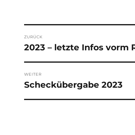
Beitragsnavigation
ZURÜCK
2023 – letzte Infos vorm 
Vorheriger
Beitrag:
WEITER
Scheckübergabe 2023
Nächster
Beitrag: