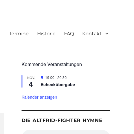
g
Termine
Historie
FAQ
Kontakt
Kommende Veranstaltungen
H
19:00
-
20:30
NOV.
4
e
Scheckübergabe
r
v
o
Kalender anzeigen
r
g
e
h
DIE ALTFRID-FIGHTER HYMNE
o
b
e