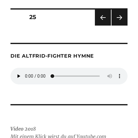
Seitennummerierung
SEITE
25
VOR
NÄC
der
HERI
HSTE
GE
SEIT
Beiträge
SEIT
E
E
DIE ALTFRID-FIGHTER HYMNE
Video 201
8
Mit einem Klick wirst du auf Youtube.com