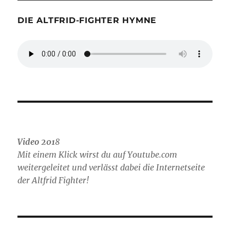
h
o
DIE ALTFRID-FIGHTER HYMNE
b
e
n
Video 201
8
Mit einem Klick wirst du auf Youtube.com
weitergeleitet und verlässt dabei die Internetseite
der Altfrid Fighter!