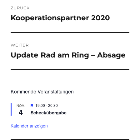
Beitragsnavigation
ZURÜCK
Kooperationspartner 2020
Vorheriger
Beitrag:
WEITER
Update Rad am Ring – Absage
Nächster
Beitrag:
Kommende Veranstaltungen
H
19:00
-
20:30
NOV.
4
e
Scheckübergabe
r
v
o
Kalender anzeigen
r
g
e