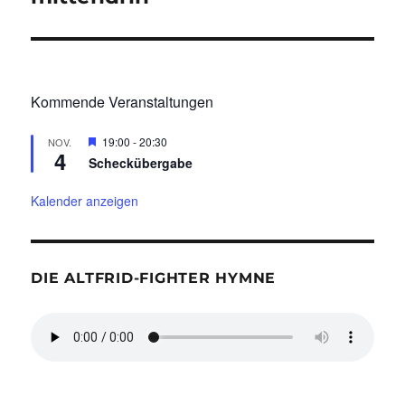
Kommende Veranstaltungen
H
19:00
-
20:30
NOV.
4
e
Scheckübergabe
r
v
o
Kalender anzeigen
r
g
e
h
o
DIE ALTFRID-FIGHTER HYMNE
b
e
n