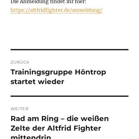
Die Anmeldung findet ihr hier:
https://altfridfighter.de/anmeldung/
Beitragsnavigation
ZURÜCK
Trainingsgruppe Höntrop
Vorheriger
Beitrag:
startet wieder
WEITER
Rad am Ring – die weißen
Nächster
Beitrag:
Zelte der Altfrid Fighter
mittendrin