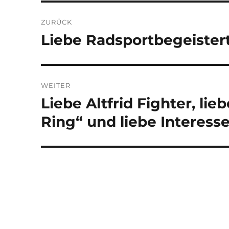
Beitragsnavigation
ZURÜCK
Liebe Radsportbegeistert
Vorheriger
Beitrag:
WEITER
Liebe Altfrid Fighter, li
Nächster
Beitrag:
Ring“ und liebe Interess