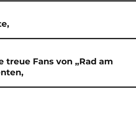
e,
ebe treue Fans von „Rad am
enten,