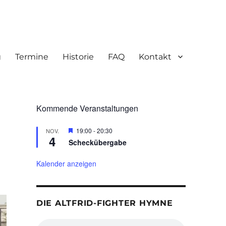
g
Termine
Historie
FAQ
Kontakt
Kommende Veranstaltungen
H
19:00
-
20:30
NOV.
4
e
Scheckübergabe
r
v
o
Kalender anzeigen
r
g
e
h
DIE ALTFRID-FIGHTER HYMNE
o
b
e