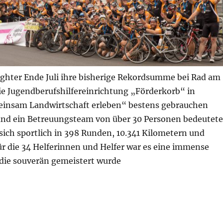
ighter Ende Juli ihre bis­herige Rekordsumme bei Rad am
ie Jugendberufs­hilfereinrichtung „Förderkorb“ in
einsam Landwirtschaft erleben“ bes­tens gebrauchen
nd ein Betreu­ungsteam von über 30 Perso­nen bedeutet
sich sportlich in 398 Runden, 10.341 Kilometern und
ür die 34 Helferinnen und Helfer war es eine immense
 die souverän gemeistert wurde