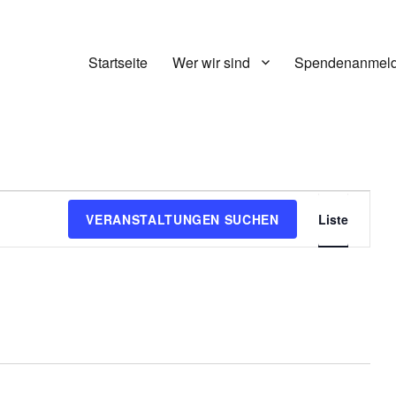
Startseite
Wer wir sind
Spendenanmel
V
VERANSTALTUNGEN SUCHEN
Liste
e
r
a
n
s
t
a