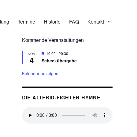
dung
Termine
Historie
FAQ
Kontakt
Kommende Veranstaltungen
H
19:00
-
20:30
NOV.
4
e
Scheckübergabe
r
v
o
Kalender anzeigen
r
g
e
h
DIE ALTFRID-FIGHTER HYMNE
o
b
e
n