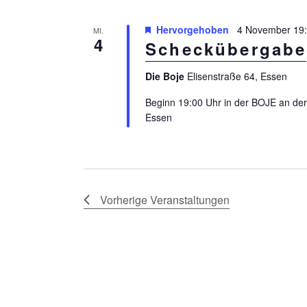
l
a
m
Hervorgehoben
4 November 19
ü
MI.
w
l
4
Scheckübergabe
s
ä
t
s
Die Boje
Elisenstraße 64, Essen
h
u
e
l
Beginn 19:00 Uhr in der BOJE an der
l
n
e
Essen
w
n
g
o
.
e
r
n
t
Vorherige
Veranstaltungen
e
S
i
u
n
c
g
h
e
b