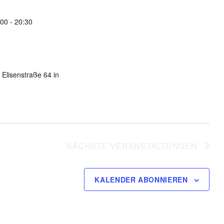
l
t
:00
-
20:30
u
n
g
A
 Elisenstraße 64 in
n
s
i
c
h
NÄCHSTE
VERANSTALTUNGEN
t
e
KALENDER ABONNIEREN
n
-
N