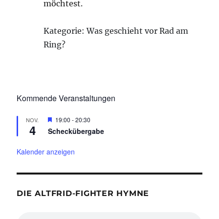
möchtest.
Kategorie: Was geschieht vor Rad am
Ring?
Kommende Veranstaltungen
H
19:00
-
20:30
NOV.
4
e
Scheckübergabe
r
v
o
Kalender anzeigen
r
g
e
h
o
DIE ALTFRID-FIGHTER HYMNE
b
e
n