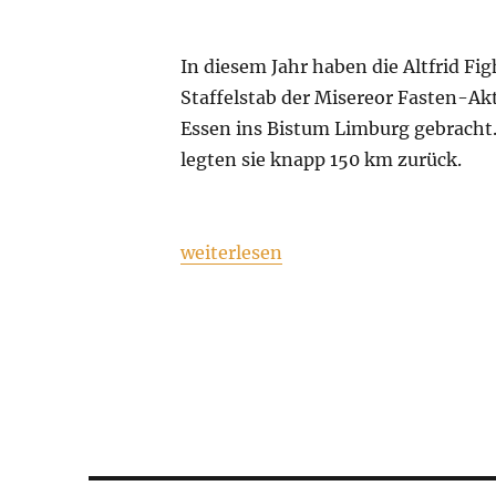
In diesem Jahr haben die Altfrid Fi
Staffelstab der Misereor Fasten-Ak
Essen ins Bistum Limburg gebracht.
legten sie knapp 150 km zurück.
„Misereor Fastenaktion – Altfrid F
weiterlesen