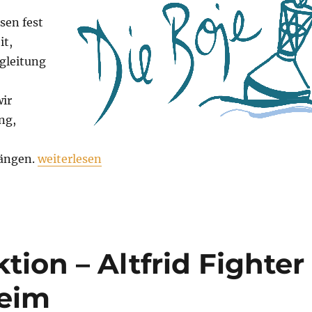
ssen fest
it,
egleitung
wir
ng,
„Die Boje stellt sich vor“
fängen.
weiterlesen
tion – Altfrid Fighter
heim